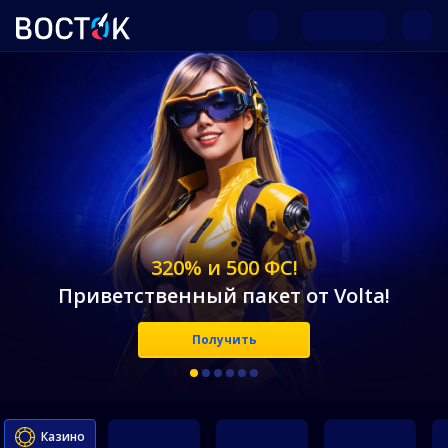
320% и 500 ФС!
Приветственный пакет от Volta!
Получить
Казино